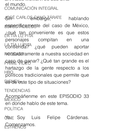
el mundo.
COMUNICACIÓN INTEGRAL
JOSÉ CARLOS CANO ZÁRATE
Sin embargo, hablando 
específicamente del caso de México, 
ESPECTÁCULOS
¿qué tan conveniente es que estos 
LA TÍA LU´PITA
personajes compitan en una 
LA TÍA LUPITA
contienda? ¿qué pueden aportar 
verdaderamente a nuestra sociedad en 
PODCAST
caso de ganar? ¿Qué tan grande es el 
PRIME VIDEO
hartazgo de la gente respecto a los 
HBO
políticos tradicionales que permite que 
DISNEY+
se de este tipo de situaciones?
TENDENCIAS
Acompáñenme en este EPISODIO 33 
MÉXICO
en donde hablo de este tema.
POLÍTICA
Yo Soy Luis Felipe Cárdenas. 
CINE
Comenzamos.
ESTRENOS