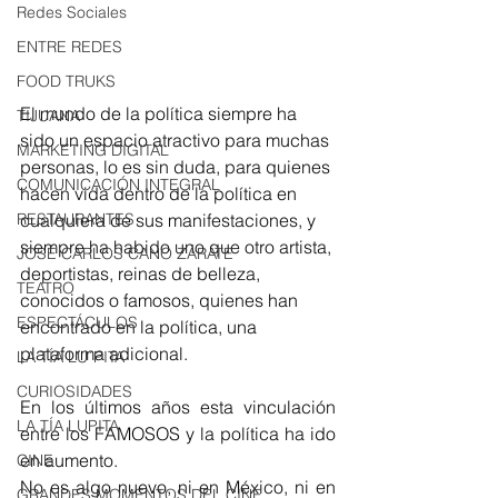
Redes Sociales
ENTRE REDES
FOOD TRUKS
El mundo de la política siempre ha 
TIJUANA
sido un espacio atractivo para muchas 
MARKETING DIGITAL
personas, lo es sin duda, para quienes 
COMUNICACIÓN INTEGRAL
hacen vida dentro de la política en 
RESTAURANTES
cualquiera de sus manifestaciones, y 
siempre ha habido uno que otro artista, 
JOSÉ CARLOS CANO ZÁRATE
deportistas, reinas de belleza, 
TEATRO
conocidos o famosos, quienes han 
ESPECTÁCULOS
encontrado en la política, una 
plataforma adicional.
LA TÍA LU´PITA
CURIOSIDADES
En los últimos años esta vinculación 
LA TÍA LUPITA
entre los FAMOSOS y la política ha ido 
en aumento. 
CINE
No es algo nuevo, ni en México, ni en 
GRANDES MOMENTOS DEL CINE