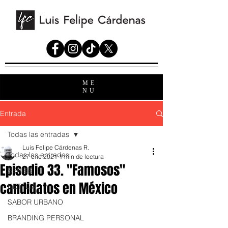
ME
NU
Entrada
Todas las entradas
Luis Felipe Cárdenas R.
Todas las entradas
27 ene 2021
1 min de lectura
Episodio 33. "Famosos"
SERIES
candidatos en México
NETFLIX
SABOR URBANO
BRANDING PERSONAL