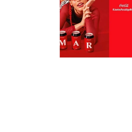
CURIOSIDADES
LA TÍA L
JOSÉ CARLOS CANO ZÁRATE
PRIME VIDEO
HBO
D