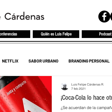
onferencias
Quién es Luis Felipe
Podcast
NETFLIX
SABOR URBANO
BRANDING PERSONAL
KS
TIJUANA
MARKETING DIGITAL
COMUNICAC
Luis Felipe Cárdenas R.
7 feb 2021
¡Coca-Cola lo hace ot
ARLOS CANO ZÁRATE
TEATRO
ESPECTÁCULOS
¿Se acuerdan de la campaña