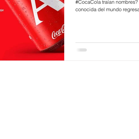
#CocaCola traían nombres? 
conocida del mundo regresa 
UPITA
CINE
GRANDES MOMENTOS DEL CINE
CO
ESPECTÁCULOS
LA TÍA LU´PITA
LA TÍA LUPIT
ISNEY+
TENDENCIAS
MÉXICO