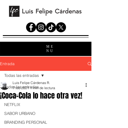
ME
NU
Entrada
Todas las entradas
Luis Felipe Cárdenas R.
Todas las entradas
7 feb 2021
1 min de lectura
¡Coca-Cola lo hace otra vez!
SERIES
NETFLIX
SABOR URBANO
BRANDING PERSONAL