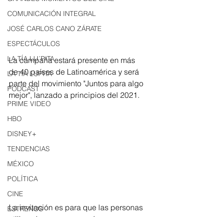
COMUNICACIÓN INTEGRAL
JOSÉ CARLOS CANO ZÁRATE
ESPECTÁCULOS
LA TÍA LU´PITA
La campaña estará presente en más 
de 40 países de Latinoamérica y será 
LA TÍA LUPITA
parte del movimiento "Juntos para algo 
PODCAST
mejor", lanzado a principios del 2021. 
PRIME VIDEO
HBO
DISNEY+
TENDENCIAS
MÉXICO
POLÍTICA
CINE
La invitación es para que las personas 
ESTRENOS