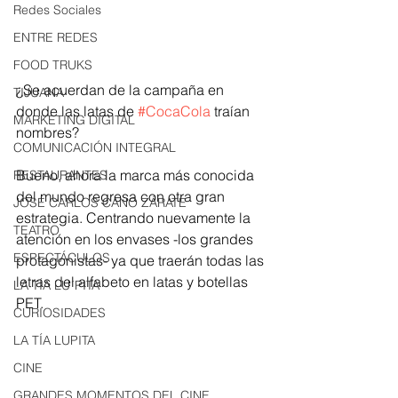
Redes Sociales
ENTRE REDES
FOOD TRUKS
¿Se acuerdan de la campaña en 
TIJUANA
donde las latas de 
#CocaCola
 traían 
MARKETING DIGITAL
nombres? 
COMUNICACIÓN INTEGRAL
Bueno, ahora la marca más conocida 
RESTAURANTES
del mundo regresa con otra gran 
JOSÉ CARLOS CANO ZÁRATE
estrategia. Centrando nuevamente la 
TEATRO
atención en los envases -los grandes 
ESPECTÁCULOS
protagonistas- ya que traerán todas las 
letras del alfabeto en latas y botellas 
LA TÍA LU´PITA
PET.
CURIOSIDADES
LA TÍA LUPITA
CINE
GRANDES MOMENTOS DEL CINE