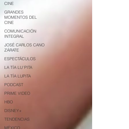
CINE
GRANDES
MOMENTOS DEL
CINE
COMUNICACIÓN
INTEGRAL
JOSÉ CARLOS CANO
ZÁRATE
ESPECTÁCULOS
LA TÍA LU´PITA
LA TÍA LUPITA
PODCAST
PRIME VIDEO
HBO
DISNEY+
TENDENCIAS
MÉXICO