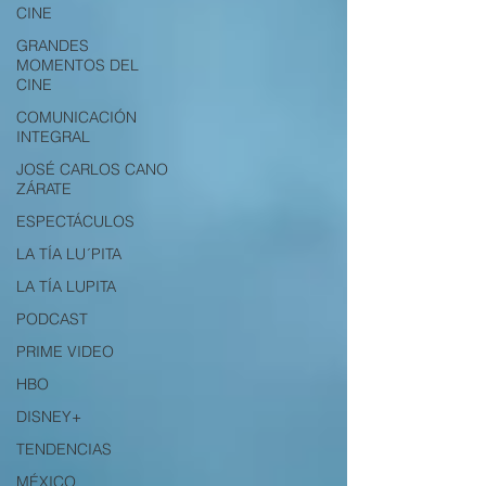
CINE
GRANDES
MOMENTOS DEL
CINE
COMUNICACIÓN
INTEGRAL
JOSÉ CARLOS CANO
ZÁRATE
ESPECTÁCULOS
LA TÍA LU´PITA
LA TÍA LUPITA
PODCAST
PRIME VIDEO
HBO
DISNEY+
TENDENCIAS
MÉXICO