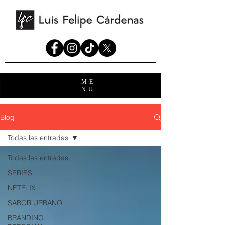
ME
NU
Blog
Todas las entradas
Todas las entradas
SERIES
NETFLIX
SABOR URBANO
BRANDING