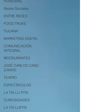
PERSONAL
Redes Sociales
ENTRE REDES
FOOD TRUKS
TIJUANA
MARKETING DIGITAL
COMUNICACIÓN
INTEGRAL
RESTAURANTES
JOSÉ CARLOS CANO
ZÁRATE
TEATRO
ESPECTÁCULOS
LA TÍA LU´PITA
CURIOSIDADES
LA TÍA LUPITA