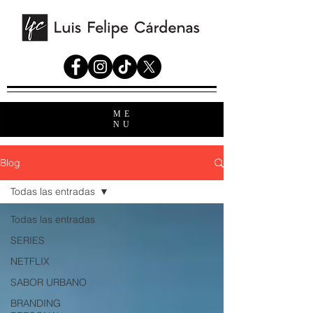
ME
NU
Blog
Todas las entradas
Todas las entradas
SERIES
NETFLIX
SABOR URBANO
BRANDING