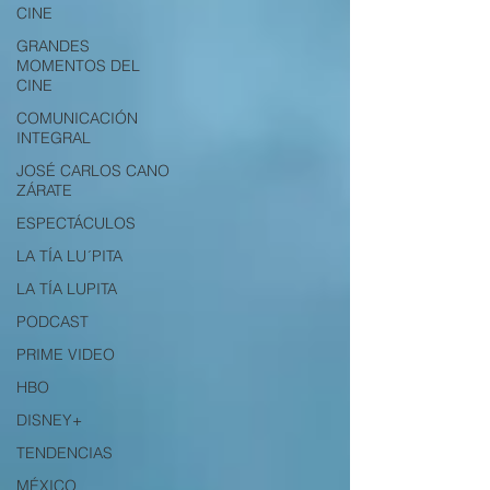
CINE
GRANDES
MOMENTOS DEL
CINE
COMUNICACIÓN
INTEGRAL
JOSÉ CARLOS CANO
ZÁRATE
ESPECTÁCULOS
LA TÍA LU´PITA
LA TÍA LUPITA
PODCAST
PRIME VIDEO
HBO
DISNEY+
TENDENCIAS
MÉXICO