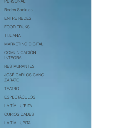
PERSONAL
Redes Sociales
ENTRE REDES
FOOD TRUKS
TIJUANA
MARKETING DIGITAL
COMUNICACIÓN
INTEGRAL
RESTAURANTES
JOSÉ CARLOS CANO
ZÁRATE
TEATRO
ESPECTÁCULOS
LA TÍA LU´PITA
CURIOSIDADES
LA TÍA LUPITA