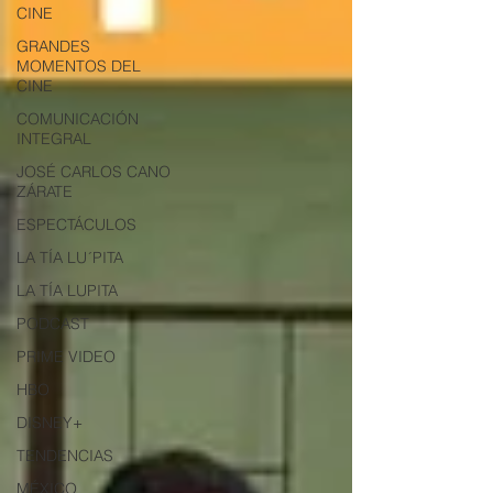
CINE
GRANDES
MOMENTOS DEL
CINE
COMUNICACIÓN
INTEGRAL
JOSÉ CARLOS CANO
ZÁRATE
ESPECTÁCULOS
LA TÍA LU´PITA
LA TÍA LUPITA
PODCAST
PRIME VIDEO
HBO
DISNEY+
TENDENCIAS
MÉXICO