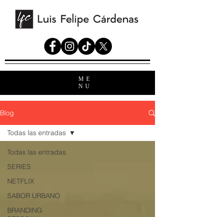
ME
NU
Blog
Todas las entradas
Todas las entradas
SERIES
NETFLIX
SABOR URBANO
BRANDING